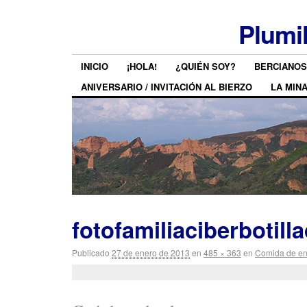
Plumi
INICIO
¡HOLA!
¿QUIÉN SOY?
BERCIANOS
ANIVERSARIO / INVITACIÓN AL BIERZO
LA MIN
fotofamiliaciberbotill
Publicado
27 de enero de 2013
en
485 × 363
en
Comida de ent