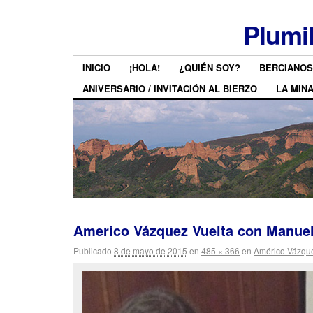
Plumi
INICIO
¡HOLA!
¿QUIÉN SOY?
BERCIANOS
ANIVERSARIO / INVITACIÓN AL BIERZO
LA MIN
Americo Vázquez Vuelta con Manue
Publicado
8 de mayo de 2015
en
485 × 366
en
Américo Vázquez