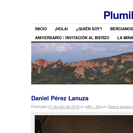
Plumi
INICIO
¡HOLA!
¿QUIÉN SOY?
BERCIANOS
ANIVERSARIO / INVITACIÓN AL BIERZO
LA MIN
Daniel Pérez Lanuza
Publicado
31 de julio de 2016
en
485 × 364
en
Toreno acoge va