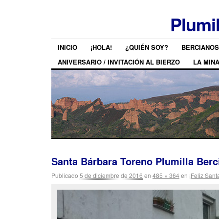
Plumi
INICIO
¡HOLA!
¿QUIÉN SOY?
BERCIANOS
ANIVERSARIO / INVITACIÓN AL BIERZO
LA MIN
Santa Bárbara Toreno Plumilla Berc
Publicado
5 de diciembre de 2016
en
485 × 364
en
¡Feliz Sant