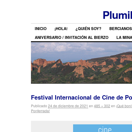
Plumi
INICIO
¡HOLA!
¿QUIÉN SOY?
BERCIANOS
ANIVERSARIO / INVITACIÓN AL BIERZO
LA MIN
Festival Internacional de Cine de P
Publicado
24 de diciembre de 2021
en
485 × 302
en
¡Qué boni
Ponferrada!