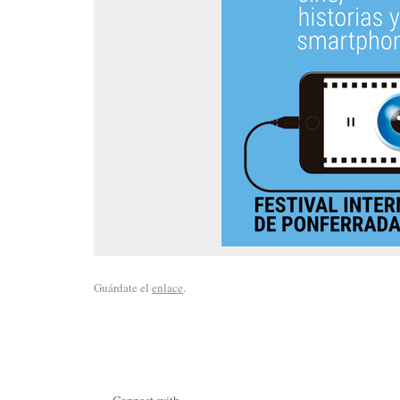
Guárdate el
enlace
.