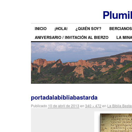
Plumi
INICIO
¡HOLA!
¿QUIÉN SOY?
BERCIANOS
ANIVERSARIO / INVITACIÓN AL BIERZO
LA MIN
portadalabibliabastarda
Publicado
10 de abril de 2013
en
340 × 472
en
La Biblia Bast