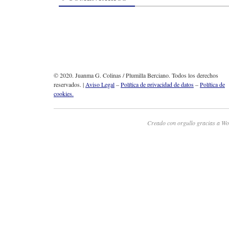
© 2020. Juanma G. Colinas / Plumilla Berciano. Todos los derechos
reservados. |
Aviso Legal
–
Política de privacidad de datos
–
Política de
cookies.
Creado con orgullo gracias a Wo