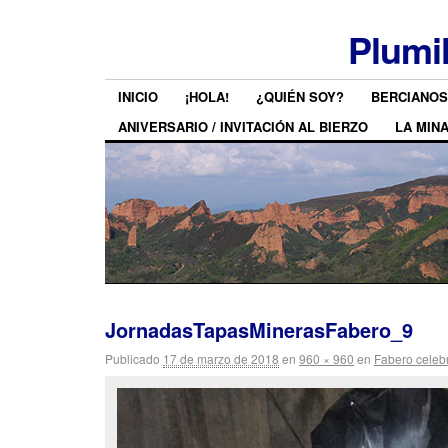
Plumi
INICIO
¡HOLA!
¿QUIÉN SOY?
BERCIANOS
ANIVERSARIO / INVITACIÓN AL BIERZO
LA MIN
JornadasTapasMinerasFabero_9
Publicado
17 de marzo de 2018
en
960 × 960
en
Fabero celeb