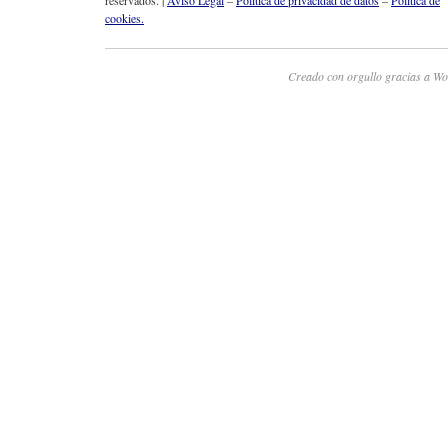
reservados. |
Aviso Legal
–
Política de privacidad de datos
–
Política de
cookies.
Creado con orgullo gracias a Wo