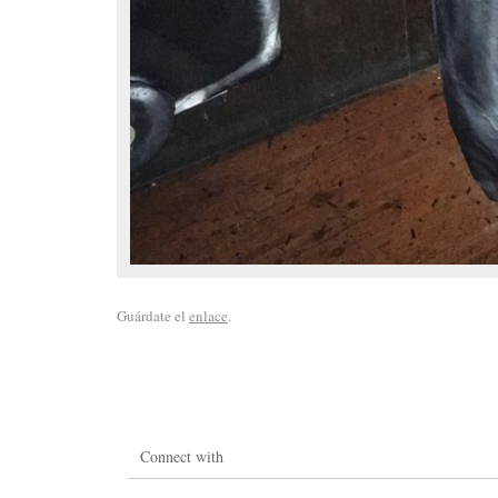
Guárdate el
enlace
.
Connect with