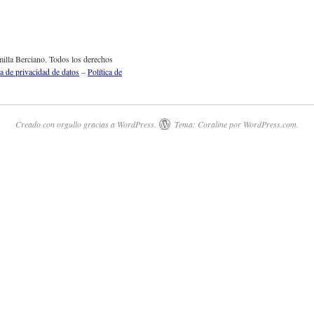
b
illa Berciano. Todos los derechos
ca de privacidad de datos
–
Política de
Creado con orgullo gracias a WordPress.
Tema: Coraline por
WordPress.com
.