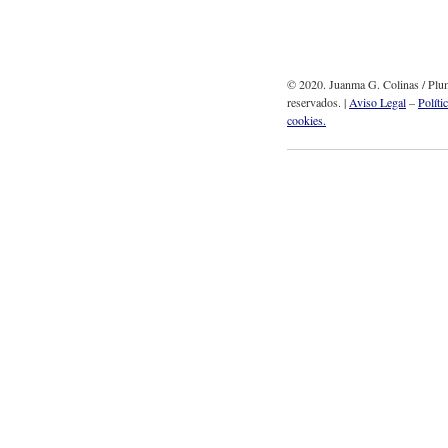
© 2020. Juanma G. Colinas / Plum
reservados. |
Aviso Legal
–
Políti
cookies.