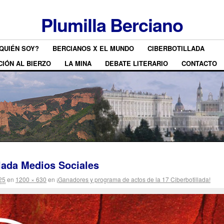
Plumilla Berciano
QUIÉN SOY?
BERCIANOS X EL MUNDO
CIBERBOTILLADA
CIÓN AL BIERZO
LA MINA
DEBATE LITERARIO
CONTACTO
llada Medios Sociales
25
en
1200 × 630
en
¡Ganadores y programa de actos de la 17 Ciberbotillada!