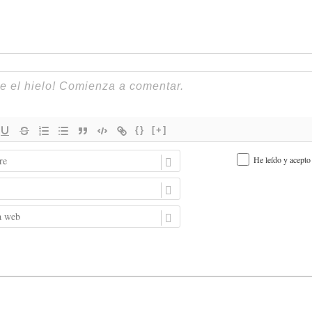
{}
[+]
N
He leído y acepto
o
m
E
b
m
r
a
P
e
i
á
l
g
i
n
a
w
e