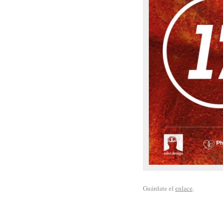
Guárdate el
enlace
.