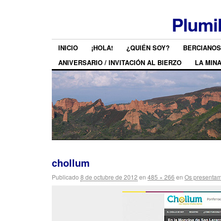
Plumi
INICIO
¡HOLA!
¿QUIÉN SOY?
BERCIANOS
ANIVERSARIO / INVITACIÓN AL BIERZO
LA MIN
chollum
Publicado
8 de octubre de 2012
en
485 × 266
en
Os presenta